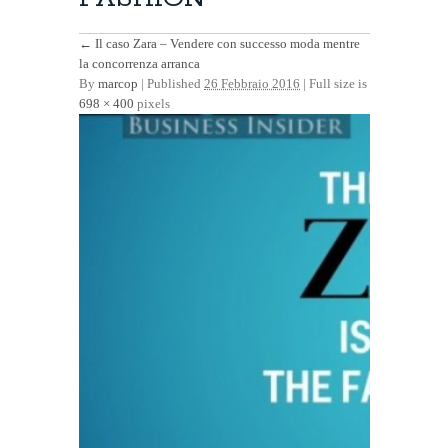
←
Il caso Zara – Vendere con successo moda mentre
la concorrenza arranca
By
marcop
|
Published
26 Febbraio 2016
| Full size is
698 × 400
pixels