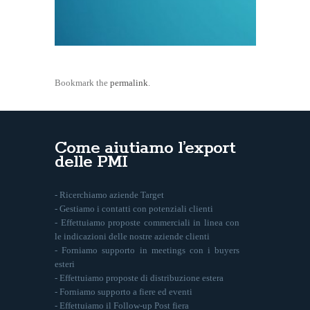
Bookmark the
permalink
.
Come aiutiamo l’export
delle PMI
- Ricerchiamo aziende Target
- Gestiamo i contatti con potenziali clienti
- Effettuiamo proposte commerciali in linea con
le indicazioni delle nostre aziende clienti
- Forniamo supporto in meetings con i buyers
esteri
- Effettuiamo proposte di distribuzione estera
- Forniamo supporto a fiere ed eventi
- Effettuiamo il Follow-up Post fiera